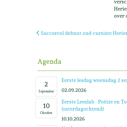
versc
Herie
over 
Vorig artikel: Succesvol debuut oud-c
Succesvol debuut oud-cursiste Heri
Agenda
Eerste lesdag woensdag 2 s
2
02.09.2026
September
Eerste Leeslab - Poëzie en T
10
(zaterdagochtend)
Oktober
10.10.2026