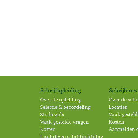
Schrijfopleiding
Schrijfcur
Over de opleiding
Over de schr
Selectie & beoordeling
Locaties
Studiegids
Vaak gesteld
Vaak gestelde vragen
Kosten
Kosten
Aanmelden c
Inschrijven schrijfopleiding