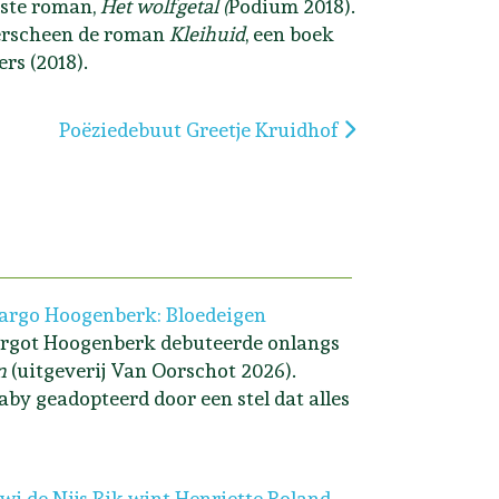
rste roman,
Het wolfgetal (
Podium 2018).
erscheen de roman
Kleihuid
, een boek
rs (2018).
Volgende artikel: Poëziedebuut Greetje Kruidhof
Poëziedebuut Greetje Kruidhof
rgo Hoogenberk: Bloedeigen
rgot Hoogenberk debuteerde onlangs
n
(uitgeverij Van Oorschot 2026).
aby geadopteerd door een stel dat alles
i de Nijs Bik wint Henriette Roland