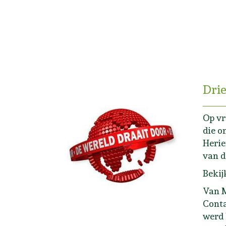
Drie
Op vr
die o
Herie
van 
Beki
Van M
Conta
werd 