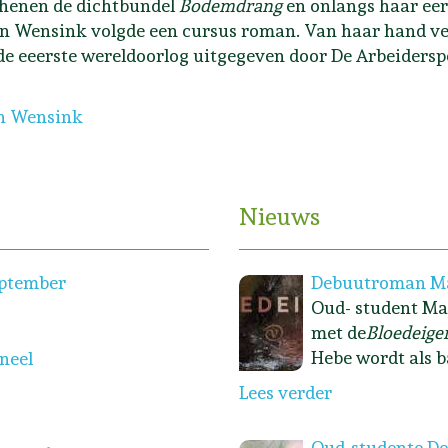
henen de dichtbundel
Bodemdrang
en onlangs haar ee
n Wensink volgde een cursus roman. Van haar hand v
de eeerste wereldoorlog uitgegeven door De Arbeiderspe
ursiste Herien Wensink
en Wensink
Nieuws
eptember
Debuutroman Ma
Oud- student Ma
met de
Bloedeige
Hebe wordt als b
oneel
Lees verder
Oud-studente Dew