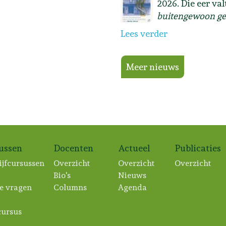
2026. Die eer va
buitengewoon ge
Lees verder
Meer nieuws
sussen
Docenten
Actueel
Publicaties
ijfcursussen
Overzicht
Overzicht
Overzicht
Bio's
Nieuws
e vragen
Columns
Agenda
ursus