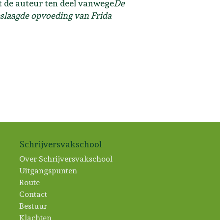
lt de auteur ten deel vanwege
De
slaagde opvoeding van Frida
Schrijversvakschool
Over Schrijversvakschool
Uitgangspunten
Route
Contact
Bestuur
Klachten