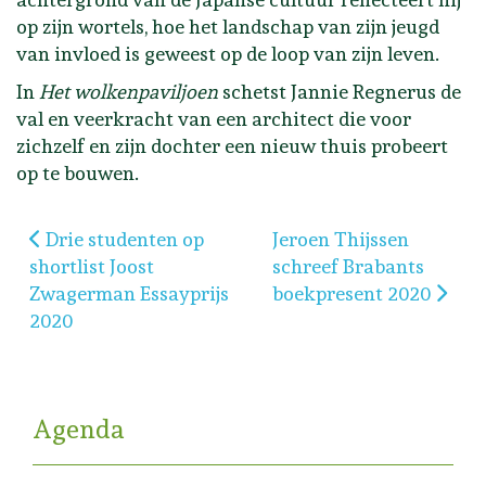
op zijn wortels, hoe het landschap van zijn jeugd
van invloed is geweest op de loop van zijn leven.
In
Het wolkenpaviljoen
schetst Jannie Regnerus de
val en veerkracht van een architect die voor
zichzelf en zijn dochter een nieuw thuis probeert
op te bouwen.
Vorig artikel: Drie studenten op shortlist Joost Zw
Volgende artikel: Jeroe
Drie studenten op
Jeroen Thijssen
shortlist Joost
schreef Brabants
Zwagerman Essayprijs
boekpresent 2020
2020
Agenda