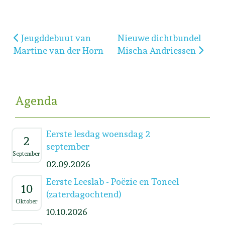
Vorig artikel: Jeugddebuut van Martine van der Ho
Volgende artikel: Nieuwe
Jeugddebuut van
Nieuwe dichtbundel
Martine van der Horn
Mischa Andriessen
Agenda
Eerste lesdag woensdag 2
2
september
September
02.09.2026
Eerste Leeslab - Poëzie en Toneel
10
(zaterdagochtend)
Oktober
10.10.2026