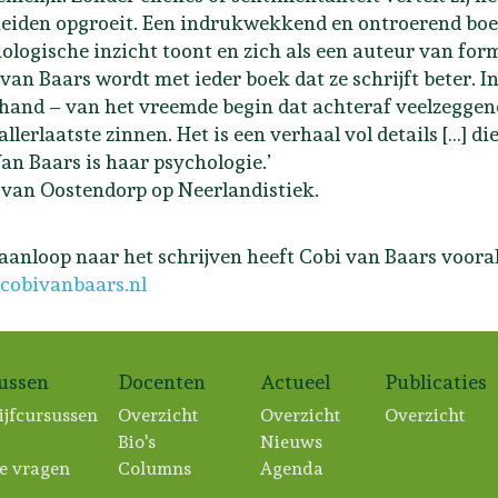
eiden opgroeit. Een indrukwekkend en ontroerend boe
ologische inzicht toont en zich als een auteur van for
 van Baars wordt met ieder boek dat ze schrijft beter. 
 hand – van het vreemde begin dat achteraf veelzeggend 
 allerlaatste zinnen. Het is een verhaal vol details […] 
an Baars is haar psychologie.’
van Oostendorp op Neerlandistiek.
 aanloop naar het schrijven heeft Cobi van Baars voora
cobivanbaars.nl
sussen
Docenten
Actueel
Publicaties
ijfcursussen
Overzicht
Overzicht
Overzicht
Bio's
Nieuws
e vragen
Columns
Agenda