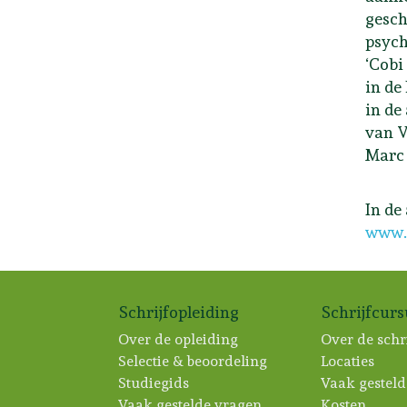
gesch
psych
‘Cobi
in de
in de
van V
Marc 
In de
www.
Schrijfopleiding
Schrijfcur
Over de opleiding
Over de schr
Selectie & beoordeling
Locaties
Studiegids
Vaak gesteld
Vaak gestelde vragen
Kosten