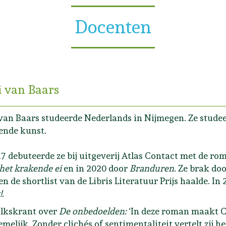
Docenten
i van Baars
van Baars studeerde Nederlands in Nijmegen. Ze studeer
ende kunst.
17 debuteerde ze bij uitgeverij Atlas Contact met de r
het krakende ei
en in 2020 door
Branduren
. Ze brak do
en de shortlist van de Libris Literatuur Prijs haalde. 
!
.
lkskrant over
De onbedoelden:
‘In deze roman maakt C
melijk. Zonder clichés of sentimentaliteit vertelt zij h