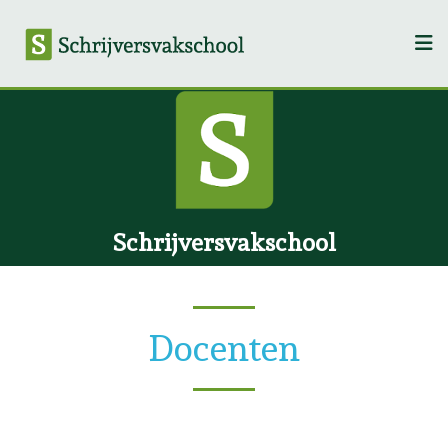
Schrijversvakschool
Docenten