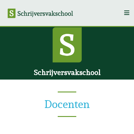
Schrijversvakschool
Docenten