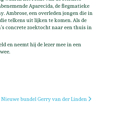
embenemende Aparecida, de flegmatieke
y. Ambrose, een overleden jongen die in
e telkens uit lijken te komen. Als de
’s concrete zoektocht naar een thuis in
ld en neemt hij de lezer mee in een
mwee.
Volgende artikel: Nieuwe bundel Gerry van der Linden
Nieuwe bundel Gerry van der Linden