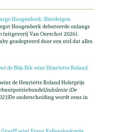
rgo Hoogenberk: Bloedeigen
rgot Hoogenberk debuteerde onlangs
n
(uitgeverij Van Oorschot 2026).
aby geadopteerd door een stel dat alles
i de Nijs Bik wint Henriette Roland
 wint de Henriette Roland Holstprijs
ebuutpoëziebundel
Indolente (De
023)
De onderscheiding wordt eens in
 Graaff wint Frans Kellendonkprijs