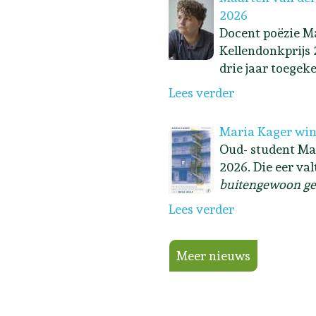
2026
Docent poëzie Ma
Kellendonkprijs 
drie jaar toegek
Lees verder
Maria Kager win
Oud- student Ma
2026. Die eer va
buitengewoon ge
Lees verder
Meer nieuws