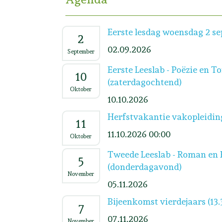
Eerste lesdag woensdag 2 s
2
02.09.2026
September
Eerste Leeslab - Poëzie en T
10
(zaterdagochtend)
Oktober
10.10.2026
Herfstvakantie vakopleidin
11
11.10.2026 00:00
Oktober
Tweede Leeslab - Roman en 
5
(donderdagavond)
November
05.11.2026
Bijeenkomst vierdejaars (13.
7
07.11.2026
November