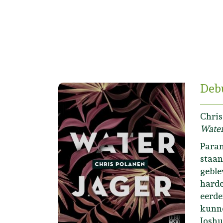
Deb
Chris
Water
Param
staan
geble
harde
eerde
kunne
Joshu