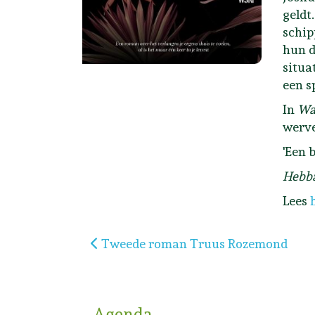
geldt
schip
hun d
situa
een s
In
Wa
werve
'Een 
Hebb
Lees
Vorig artikel: Tweede roman Truus R
Tweede roman Truus Rozemond
Agenda