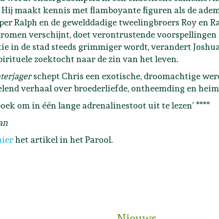
. Hij maakt kennis met flamboyante figuren als de ad
per Ralph en de gewelddadige tweelingbroers Roy en Ra
romen verschijnt, doet verontrustende voorspellingen di
tie in de stad steeds grimmiger wordt, verandert Joshua
pirituele zoektocht naar de zin van het leven.
terjager
schept Chris een exotische, droomachtige were
lend verhaal over broederliefde, ontheemding en hei
boek om in één lange adrenalinestoot uit te lezen’ ****
an
hier
het artikel in het Parool.
ozemond
Nieuws