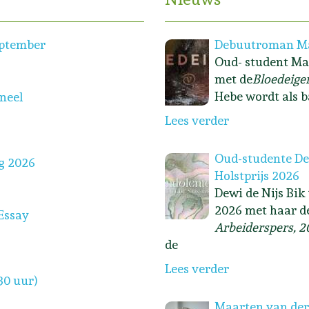
eptember
Debuutroman Ma
Oud- student Ma
met de
Bloedeige
Hebe wordt als b
oneel
Lees verder
Oud-studente Dew
g 2026
Holstprijs 2026
Dewi de Nijs Bik
2026 met haar d
Essay
Arbeiderspers, 2
de
Lees verder
30 uur)
Maarten van der