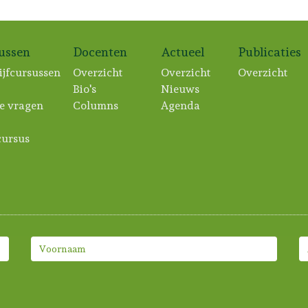
sussen
Docenten
Actueel
Publicaties
ijfcursussen
Overzicht
Overzicht
Overzicht
Bio's
Nieuws
e vragen
Columns
Agenda
ursus