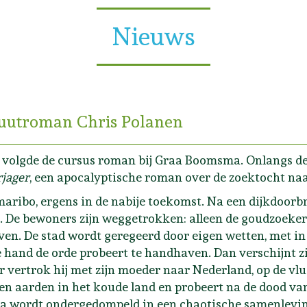
Nieuws
uutroman Chris Polanen
 volgde de cursus roman bij Graa Boomsma. Onlangs deb
jager
, een apocalyptische roman over de zoektocht naa
aribo, ergens in de nabije toekomst. Na een dijkdoorb
. De bewoners zijn weggetrokken: alleen de goudzoekers
ven. De stad wordt geregeerd door eigen wetten, met in
 hand de orde probeert te handhaven. Dan verschijnt zij
r vertrok hij met zijn moeder naar Nederland, op de vlu
n aarden in het koude land en probeert na de dood van
a wordt ondergedompeld in een chaotische samenleving