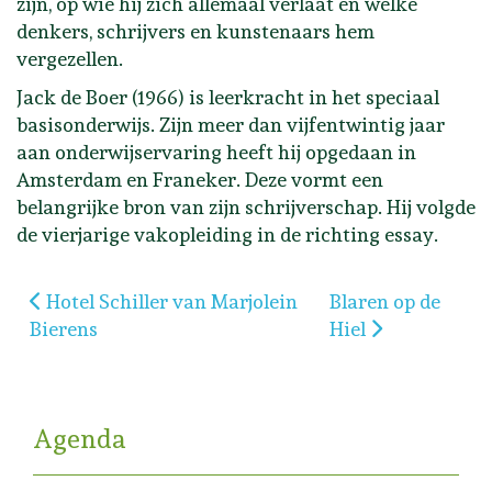
zijn, op wie hij zich allemaal verlaat en welke
denkers, schrijvers en kunstenaars hem
vergezellen.
Jack de Boer (1966) is leerkracht in het speciaal
basisonderwijs. Zijn meer dan vijfentwintig jaar
aan onderwijservaring heeft hij opgedaan in
Amsterdam en Franeker. Deze vormt een
belangrijke bron van zijn schrijverschap. Hij volgde
de vierjarige vakopleiding in de richting essay.
Vorig artikel: Hotel Schiller van Marjolein Bierens
Volgende artikel: 
Hotel Schiller van Marjolein
Blaren op de
Bierens
Hiel
Agenda