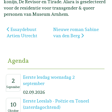
konijn, De Revisor en Tirade. Alara is geselecteerd
voor de residentie voor transgender & queer
personen van Museum Arnhem.
Vorig artikel: Essaydebuut Artien Utrecht
Volgende artikel: Nieuwe r
Essaydebuut
Nieuwe roman Sabine
Artien Utrecht
van den Berg
Agenda
Eerste lesdag woensdag 2
2
september
September
02.09.2026
Eerste Leeslab - Poëzie en Toneel
10
(zaterdagochtend)
Oktober