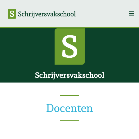
Schrijversvakschool
Docenten