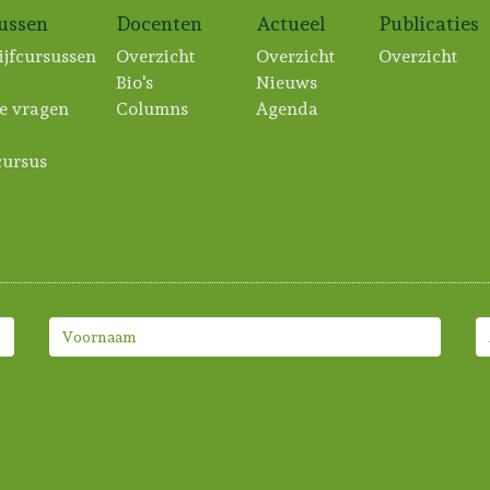
sussen
Docenten
Actueel
Publicaties
ijfcursussen
Overzicht
Overzicht
Overzicht
Bio's
Nieuws
e vragen
Columns
Agenda
ursus