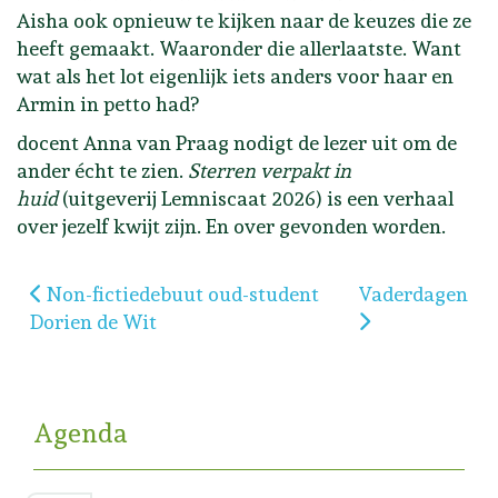
Aisha ook opnieuw te kijken naar de keuzes die ze
heeft gemaakt. Waaronder die allerlaatste. Want
wat als het lot eigenlijk iets anders voor haar en
Armin in petto had?
docent Anna van Praag nodigt de lezer uit om de
ander écht te zien.
Sterren verpakt in
huid
(uitgeverij Lemniscaat 2026) is een verhaal
over jezelf kwijt zijn. En over gevonden worden.
Vorig artikel: Non-fictiedebuut oud-student Dorien
Volgende artik
Non-fictiedebuut oud-student
Vaderdagen
Dorien de Wit
Agenda