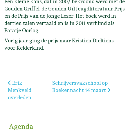
Een kleine kans, dat in 2007 bekroond werd met de
Gouden Griffel, de Gouden Uil Jeugdliteratuur Prijs
en de Prijs van de Jonge Lezer. Het boek werd in
dertien talen vertaald en is in 2011 verfilmd als
Patatje Oorlog.
Vorig jaar ging de prijs naar Kristien Dieltiens
voor Kelderkind.
Vorig artikel: Erik Menkveld overleden
Volgende artikel: Schrijversvak
Erik
Schrijversvakschool op
Menkveld
Boekennacht 14 maart
overleden
Agenda