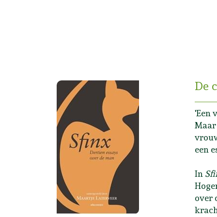
De 
'Een 
Maar 
vrouw
een e
In
Sf
Hogen
over 
krach