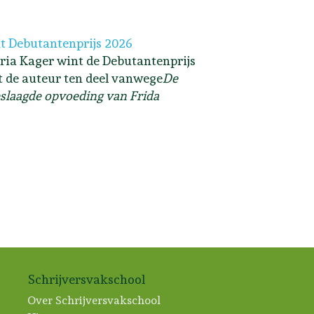
t Debutantenprijs 2026
ria Kager wint de Debutantenprijs
lt de auteur ten deel vanwege
De
slaagde opvoeding van Frida
Schrijversvakschool
Over Schrijversvakschool