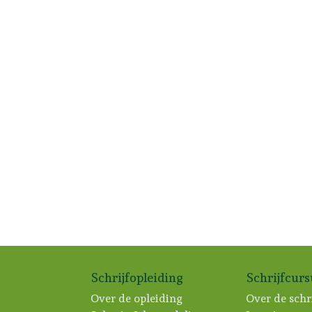
Schrijfopleiding
Schrijfcur
Over de opleiding
Over de schr