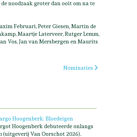
 de noodzaak groter dan ooit om na te
xim Februari, Peter Giesen, Martin de
nkamp, Maartje Laterveer, Rutger Lemm,
an Vos, Jan van Mersbergen en Maurits
Volgende artikel: Nominaties
Nominaties
rgo Hoogenberk: Bloedeigen
rgot Hoogenberk debuteerde onlangs
n
(uitgeverij Van Oorschot 2026).