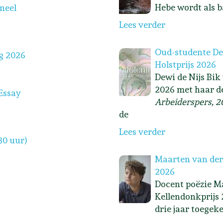
Hebe wordt als b
oneel
Lees verder
Oud-studente Dew
g 2026
Holstprijs 2026
Dewi de Nijs Bik
2026 met haar d
Essay
Arbeiderspers, 2
de
Lees verder
30 uur)
Maarten van der
2026
Docent poëzie Ma
Kellendonkprijs 
drie jaar toegek