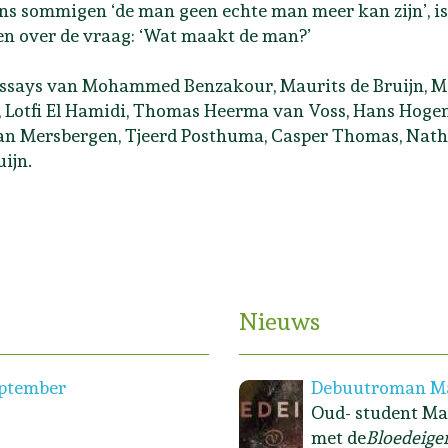
ns sommigen ‘de man geen echte man meer kan zijn’, is
n over de vraag: ‘Wat maakt de man?’
ssays van Mohammed Benzakour, Maurits de Bruijn, Ma
 Lotfi El Hamidi, Thomas Heerma van Voss, Hans Hoge
an Mersbergen, Tjeerd Posthuma, Casper Thomas, Nath
uijn.
erweijen
Nieuws
eptember
Debuutroman Ma
Oud- student Ma
met de
Bloedeige