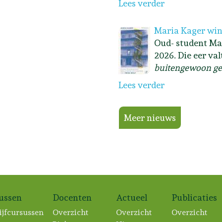
Lees verder
Maria Kager win
Oud- student Ma
2026. Die eer va
buitengewoon ge
Lees verder
Meer nieuws
sussen
Docenten
Actueel
Publicaties
ijfcursussen
Overzicht
Overzicht
Overzicht