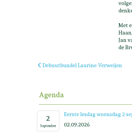
volge
denke
Met e
Haan,
Jan v
de Br
Vorig artikel: Debuutbundel Laurine V
Debuutbundel Laurine Verweijen
Agenda
Eerste lesdag woensdag 2 s
2
02.09.2026
September