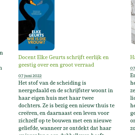
en
Docent Elke Geurts schrijft eerlijk en
H
geestig over een groot verraad
n
07
E
07 juni 2022
Het stof van de scheiding is
h
neergedaald en de schrijfster woont in
z
haar eigen huis met haar twee
l
dochters. Ze is bezig een nieuw thuis te
h
creëren, en daarnaast een leven voor
g
zichzelf op te bouwen met een nieuwe
o
geliefde, wanneer ze ontdekt dat haar
zo