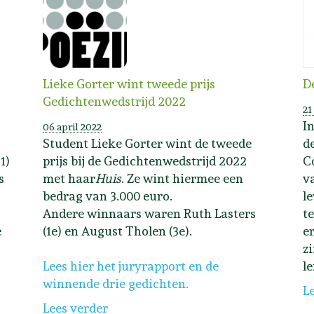
Lieke Gorter wint tweede prijs
D
Gedichtenwedstrijd 2022
21
I
06 april 2022
Student Lieke Gorter wint de tweede
d
1)
prijs bij de Gedichtenwedstrijd 2022
C
s
met haar
Huis
. Ze wint hiermee een
v
bedrag van 3.000 euro.
l
Andere winnaars waren Ruth Lasters
t
e
(1e) en August Tholen (3e).
e
zi
Lees hier het juryrapport en de
l
winnende drie gedichten.
L
Lees verder