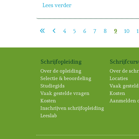
Lees verder
4
5
6
7
8
9
10
1
Schrijfopleiding
Schrijfcur
Over de opleiding
Over de schr
Selectie & beoordeling
Locaties
Studiegids
Vaak gesteld
Vaak gestelde vragen
Kosten
Kosten
Aanmelden c
Inschrijven schrijfopleiding
Leeslab