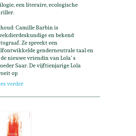
ilogie, een literaire, ecologische
riller.
nhoud: Camille Barbin is
eekdierdeskundige en bekend
otograaf. Ze spreekt een
elfontwikkelde genderneutrale taal en
s de nieuwe vriendin van Lola’ s
oeder Saar. De vijftienjarige Lola
roeit op
ees verder