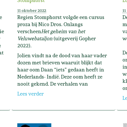
Stomphorst
L
11 oktober 2022
11
e
Regien Stomphorst volgde een cursus
D
proza bij Nico Dros. Onlangs
m
ie
verscheen
Het geheim van het
v
r
Veluwebataljon
(uitgeverij Gopher
w
n
2022).
at
D
Jolien vindt na de dood van haar vader
o
dozen met brieven waaruit blijkt dat
i
haar oom Daan “iets” gedaan heeft in
w
Nederlands- Indië. Deze oom heeft ze
k
nooit gekend. De verhalen van
o
Lees verder
L