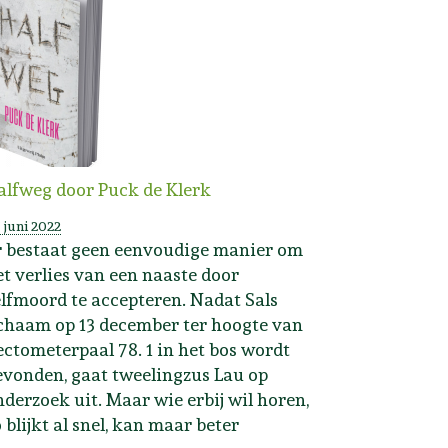
alfweg door Puck de Klerk
 juni 2022
r bestaat geen eenvoudige manier om
et verlies van een naaste door
elfmoord te accepteren. Nadat Sals
ichaam op 13 december ter hoogte van
ectometerpaal 78. 1 in het bos wordt
evonden, gaat tweelingzus Lau op
nderzoek uit. Maar wie erbij wil horen,
 blijkt al snel, kan maar beter