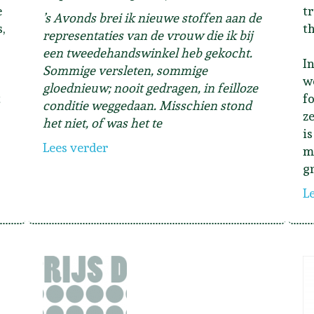
e
tr
’s Avonds brei ik nieuwe stoffen aan de
,
th
representaties van de vrouw die ik bij
een tweedehandswinkel heb gekocht.
I
Sommige versleten, sommige
w
gloednieuw; nooit gedragen, in feilloze
t
f
conditie weggedaan. Misschien stond
z
het niet, of was het te
i
Lees verder
m
g
L