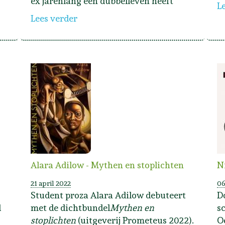
ex jarenlang een dubbelleven heeft
L
Lees verder
Alara Adilow - Mythen en stoplichten
N
21 april 2022
06
Student proza Alara Adilow debuteert
D
l
met de dichtbundel
Mythen en
s
stoplichten
(uitgeverij Prometeus 2022).
O