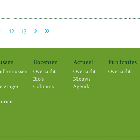
1
12
13
sussen
Docenten
Actueel
Publicaties
ijfcursussen
Overzicht
Overzicht
Overzicht
Bio's
Nieuws
e vragen
Columns
Agenda
ursus