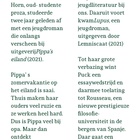
Horn, oud- studente
jeugdliteratuur bij
proza, studeerde
ons. Daaruit voort
twee jaar geleden af
kwam
Lupus
, een
met een jeugdroman
jeugdroman,
die onlangs
uitgegeven door
verscheen bij
Lemniscaat (2021)
uitgeverij
Pippa's
eiland
(2021).
Tot haar grote
verbazing wint
Pippa’ s
Puck een
zomervakantie op
essaywedstrijd en
het eiland is saai.
daarmee toelating
Thuis maken haar
tot Rousseau, een
ouders veel ruzie en
nieuwe prestigieuze
ze werken heel hard.
filosofie-
Dus is Pippa veel bij
universiteit in de
opa. Maar dan
bergen van Spanje.
ontdekt
Daar gaat een