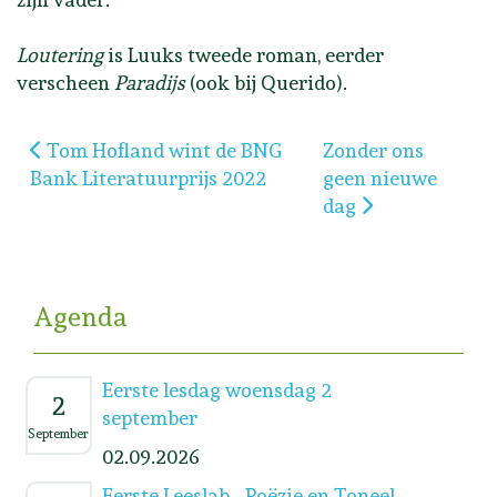
Loutering
is Luuks tweede roman, eerder
verscheen
Paradijs
(ook bij Querido).
Vorig artikel: Tom Hofland wint de BNG Bank Liter
Volgende artikel: 
Tom Hofland wint de BNG
Zonder ons
Bank Literatuurprijs 2022
geen nieuwe
dag
Agenda
Eerste lesdag woensdag 2
2
september
September
02.09.2026
Eerste Leeslab - Poëzie en Toneel