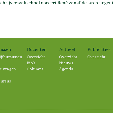
chrijversvakschool doceert René vanaf de jaren negenti
sussen
Docenten
Actueel
Publicaties
ijfcursussen
Overzicht
Overzicht
Overzicht
Bio's
Nieuws
e vragen
Columns
Agenda
ursus