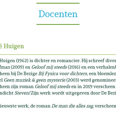
Docenten
é Huigen
Huigen (1962) is dichter en romancier. Hij schreef di
dman
(2009) en
Geloof mij steeds
(2016) en een verhalen
heen bij De Bezige
Bij Fysica voor dichters
, een bloemlez
el
Geen muziek & geen mysterie
(2003) werd genomineerd
heen zijn roman
Geloof mij steeds
en in 2019 verschee
endicht
Steven!
Zijn werk wordt uitgegeven door De Bezi
nieuwste werk, de roman
De man die alles zag
, verscheen