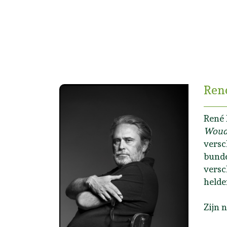
Ren
René 
Wou
versc
bund
versc
held
Zijn 