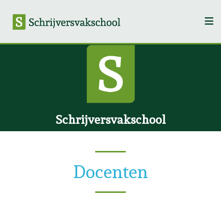
Schrijversvakschool
Docenten