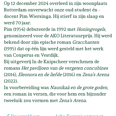
Op 12 december 2024 overleed in zijn woonplaats
Rotterdam onverwacht onze oud-student én -
docent Pim Wiersinga. Hij stierf in zijn slaap en
werd 70 jaar.
Pim (1954) debuteerde in 1992 met
Honingvogels
,
genomineerd voor de AKO Literatuurprijs. Hij werd
bekend door zijn epische roman
Gracchanten
(1995) dat op één lijn werd gesteld met het werk
van Couperus en Vestdijk.
Bij uitgeverij In de Knipscheer verschenen de
romans
Het paviljoen van de vergeten concubines
(2014),
Eleonora en de liefde
(2016) en
Zena’s Arena
(2022).
In voorbereiding was
Nausikaä en de grote goden
,
een roman in verzen, die voor hem een bijzonder
tweeluik zou vormen met
Zena’s Arena
.
Vorig artikel: De wereld een lichaam op shortlist B
Volgende artikel: Asha Kara