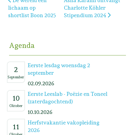
De wereld een
Asha Karami ontvangt
lichaam op
Charlotte Köhler
shortlist Boon 2025
Stipendium 2024
Agenda
Eerste lesdag woensdag 2
2
september
September
02.09.2026
Eerste Leeslab - Poëzie en Toneel
10
(zaterdagochtend)
Oktober
10.10.2026
Herfstvakantie vakopleiding
11
2026
Oktober