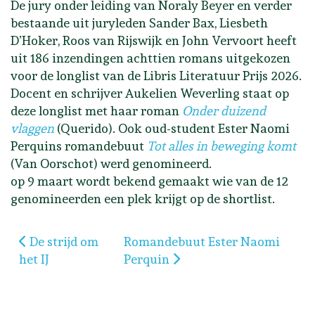
De jury onder leiding van Noraly Beyer en verder
bestaande uit juryleden Sander Bax, Liesbeth
D’Hoker, Roos van Rijswijk en John Vervoort heeft
uit 186 inzendingen achttien romans uitgekozen
voor de longlist van de Libris Literatuur Prijs 2026.
Docent en schrijver Aukelien Weverling staat op
deze longlist met haar roman
Onder duizend
vlaggen
(Querido). Ook oud-student Ester Naomi
Perquins romandebuut
Tot alles in beweging komt
(Van Oorschot) werd genomineerd.
op 9 maart wordt bekend gemaakt wie van de 12
genomineerden een plek krijgt op de shortlist.
Vorig artikel: De strijd om het IJ
Volgende artikel: Romandebuut 
De strijd om
Romandebuut Ester Naomi
het IJ
Perquin