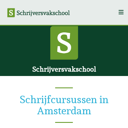
Schrijversvakschool
Schrijfcursussen in
Amsterdam