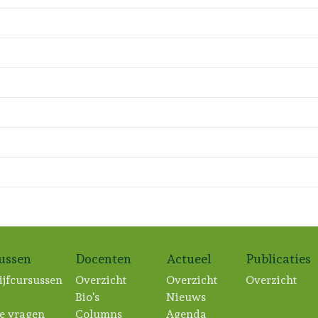
sussen
Docenten
Actueel
Publicaties
ijfcursussen
Overzicht
Overzicht
Overzicht
Bio's
Nieuws
e vragen
Columns
Agenda