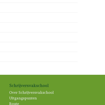
Schrijversvakschool
Over Schrijversvakschool
Uitgangspunten
Route