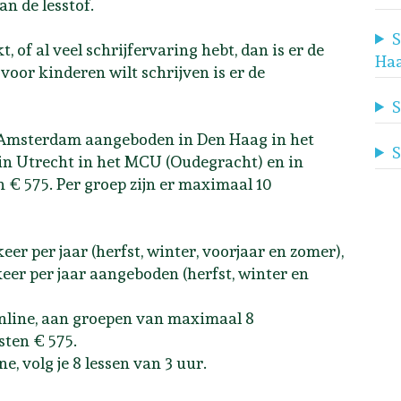
n de lesstof.
S
, of al veel schrijfervaring hebt, dan is er de
Ha
a voor kinderen wilt schrijven is er de
S
n Amsterdam aangeboden in Den Haag in het
S
 in Utrecht in het MCU (Oudegracht) en in
 € 575. Per groep zijn er maximaal 10
er per jaar (herfst, winter, voorjaar en zomer),
keer per jaar aangeboden (herfst, winter en
online, aan groepen van maximaal 8
ten € 575.
ne, volg je 8 lessen van 3 uur.