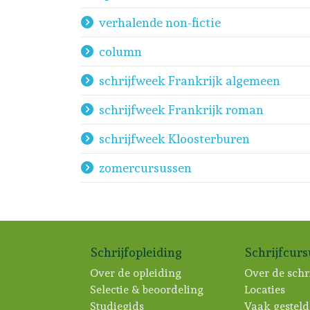
verhalende non-fictie
column
schrijfweek Frankrijk algemeen
schrijfweek Frankrijk roman
schrijfweek Kloosterburen
zomercursussen
Schrijfopleiding
Schrijfcur
Over de opleiding
Over de schr
Selectie & beoordeling
Locaties
Studiegids
Vaak gesteld