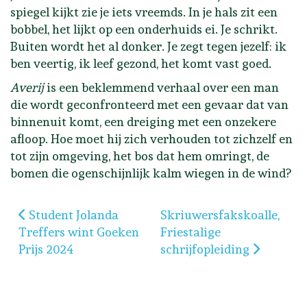
spiegel kijkt zie je iets vreemds. In je hals zit een
bobbel, het lijkt op een onderhuids ei. Je schrikt.
Buiten wordt het al donker. Je zegt tegen jezelf: ik
ben veertig, ik leef gezond, het komt vast goed.
Averij
is een beklemmend verhaal over een man
die wordt geconfronteerd met een gevaar dat van
binnenuit komt, een dreiging met een onzekere
afloop. Hoe moet hij zich verhouden tot zichzelf en
tot zijn omgeving, het bos dat hem omringt, de
bomen die ogenschijnlijk kalm wiegen in de wind?
Vorig artikel: Student Jolanda Treffers wint Goeken
Volgende artikel: Skriuwer
Student Jolanda
Skriuwersfakskoalle,
Treffers wint Goeken
Friestalige
Prijs 2024
schrijfopleiding