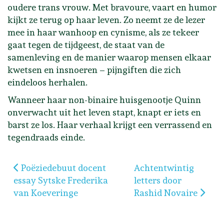
oudere trans vrouw. Met bravoure, vaart en humor
kijkt ze terug op haar leven. Zo neemt ze de lezer
mee in haar wanhoop en cynisme, als ze tekeer
gaat tegen de tijdgeest, de staat van de
samenleving en de manier waarop mensen elkaar
kwetsen en insnoeren – pijngiften die zich
eindeloos herhalen.
Wanneer haar non-binaire huisgenootje Quinn
onverwacht uit het leven stapt, knapt er iets en
barst ze los. Haar verhaal krijgt een verrassend en
tegendraads einde.
Vorig artikel: Poëziedebuut docent essay Sytske F
Volgende artikel: Ach
Poëziedebuut docent
Achtentwintig
essay Sytske Frederika
letters door
van Koeveringe
Rashid Novaire