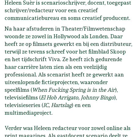
Heleen Suèr is scenarioschrijver, docent, toegepast
schrijver/redacteur voor een creatief
communicatiebureau en soms creatief producent.
Na haar afstuderen in Theater/Filmwetenschap
woonde ze zowel in Hollywood als Londen. Daar
heeft ze op filmsets gewerkt en bij een distributeur,
terwijl ze tevens schreef voor het filmblad Skoop
en het tijdschrift Viva. Ze heeft zich gedurende
haar carrière laten zien als een veelzijdig
professional. Als scenarist heeft ze gewerkt aan
uiteenlopende fictieprojecten, waaronder
speelfilms (
When Fucking Spring is in the Air
),
televisiefilms (
El Hob Arrigato, Johnny Bingo
),
televisieseries (
IC, Hartslag
) en een
multimediaproject.
Verder was Heleen redacteur voor zowel online als
print magazines. Als gastdocent scenario deelt ze