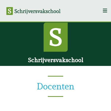
Schrijversvakschool
Docenten