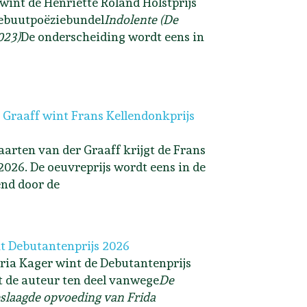
 wint de Henriette Roland Holstprijs
ebuutpoëziebundel
Indolente (De
023)
De onderscheiding wordt eens in
 Graaff wint Frans Kellendonkprijs
arten van der Graaff krijgt de Frans
2026. De oeuvreprijs wordt eens in de
end door de
t Debutantenprijs 2026
ria Kager wint de Debutantenprijs
lt de auteur ten deel vanwege
De
slaagde opvoeding van Frida