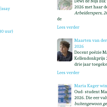
Dewi de Nijs Bik
2026 met haar d
Essay
Arbeiderspers, 2
de
Lees verder
30 uur)
Maarten van der
2026
Docent poëzie Ma
Kellendonkprijs 
drie jaar toegek
Lees verder
Maria Kager win
Oud- student Ma
2026. Die eer va
buitengewoon ge