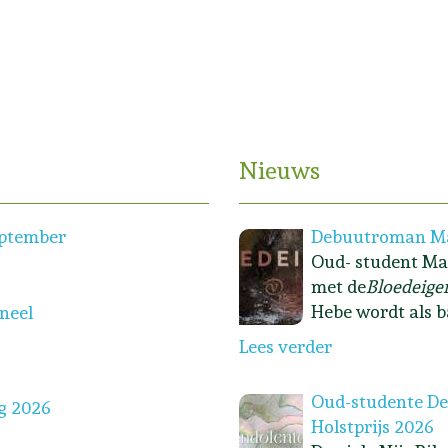
ineerd
Nieuws
eptember
Debuutroman Ma
Oud- student Ma
met de
Bloedeige
Hebe wordt als b
oneel
Lees verder
Oud-studente Dew
g 2026
Holstprijs 2026