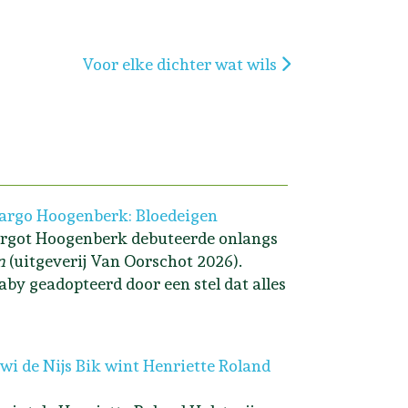
Volgende artikel: Voor elke dichter wat wils
Voor elke dichter wat wils
rgo Hoogenberk: Bloedeigen
rgot Hoogenberk debuteerde onlangs
n
(uitgeverij Van Oorschot 2026).
aby geadopteerd door een stel dat alles
i de Nijs Bik wint Henriette Roland