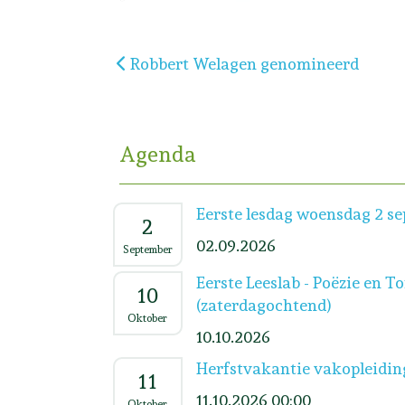
Vorig artikel: Robbert Welagen genom
Robbert Welagen genomineerd
Agenda
Eerste lesdag woensdag 2 s
2
02.09.2026
September
Eerste Leeslab - Poëzie en T
10
(zaterdagochtend)
Oktober
10.10.2026
Herfstvakantie vakopleidin
11
11.10.2026 00:00
Oktober