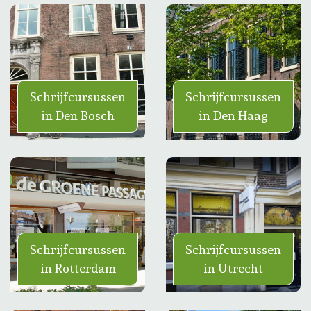
Schrijfcursussen
Schrijfcursussen
in Den Bosch
in Den Haag
Schrijfcursussen
Schrijfcursussen
in Rotterdam
in Utrecht