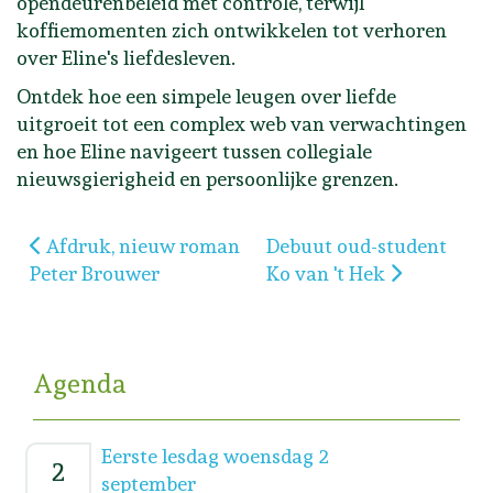
opendeurenbeleid met controle, terwijl
koffiemomenten zich ontwikkelen tot verhoren
over Eline's liefdesleven.
Ontdek hoe een simpele leugen over liefde
uitgroeit tot een complex web van verwachtingen
en hoe Eline navigeert tussen collegiale
nieuwsgierigheid en persoonlijke grenzen.
Vorig artikel: Afdruk, nieuw roman Peter Brouwer
Volgende artikel: Debuut
Afdruk, nieuw roman
Debuut oud-student
Peter Brouwer
Ko van 't Hek
Agenda
Eerste lesdag woensdag 2
2
september