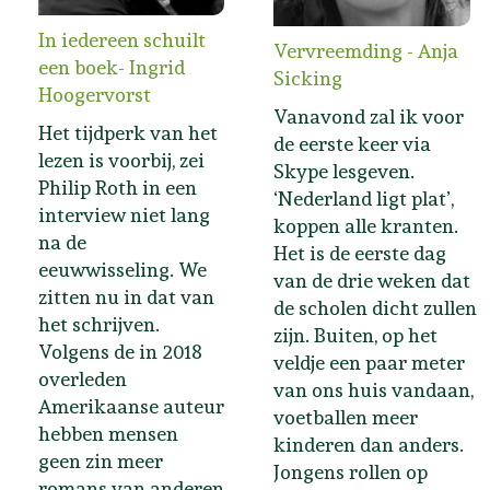
In iedereen schuilt
Vervreemding - Anja
een boek- Ingrid
Sicking
Hoogervorst
Vanavond zal ik voor
Het tijdperk van het
de eerste keer via
lezen is voorbij, zei
Skype lesgeven.
Philip Roth in een
‘Nederland ligt plat’,
interview niet lang
koppen alle kranten.
na de
Het is de eerste dag
eeuwwisseling. We
van de drie weken dat
zitten nu in dat van
de scholen dicht zullen
het schrijven.
zijn. Buiten, op het
Volgens de in 2018
veldje een paar meter
overleden
van ons huis vandaan,
Amerikaanse auteur
voetballen meer
hebben mensen
kinderen dan anders.
geen zin meer
Jongens rollen op
romans van anderen