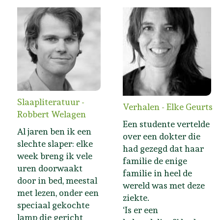
Slaapliteratuur -
Verhalen - Elke Geurts
Robbert Welagen
Een studente vertelde
Al jaren ben ik een
over een dokter die
slechte slaper: elke
had gezegd dat haar
week breng ik vele
familie de enige
uren doorwaakt
familie in heel de
door in bed, meestal
wereld was met deze
met lezen, onder een
ziekte.
speciaal gekochte
‘Is er een
lamp die gericht