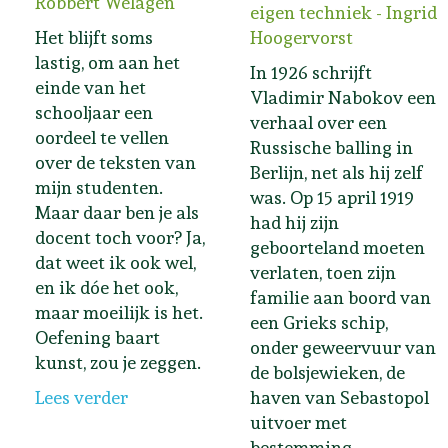
Robbert Welagen
eigen techniek - Ingrid
Het blijft soms
Hoogervorst
lastig, om aan het
In 1926 schrijft
einde van het
Vladimir Nabokov een
schooljaar een
verhaal over een
oordeel te vellen
Russische balling in
over de teksten van
Berlijn, net als hij zelf
mijn studenten.
was. Op 15 april 1919
Maar daar ben je als
had hij zijn
docent toch voor? Ja,
geboorteland moeten
dat weet ik ook wel,
verlaten, toen zijn
en ik dóe het ook,
familie aan boord van
maar moeilijk is het.
een Grieks schip,
Oefening baart
onder geweervuur van
kunst, zou je zeggen.
de bolsjewieken, de
Lees verder
haven van Sebastopol
uitvoer met
bestemming