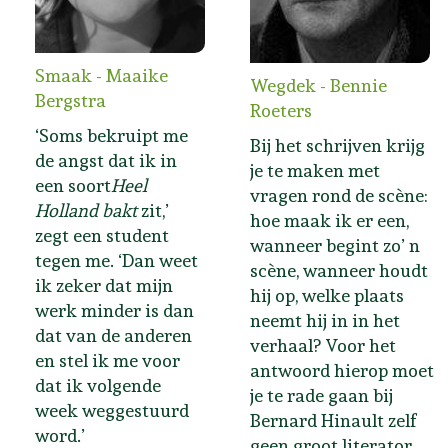
Smaak - Maaike
Wegdek - Bennie
Bergstra
Roeters
‘Soms bekruipt me
Bij het schrijven krijg
de angst dat ik in
je te maken met
een soort
Heel
vragen rond de scène:
Holland bakt
zit,’
hoe maak ik er een,
zegt een student
wanneer begint zo’ n
tegen me. ‘Dan weet
scène, wanneer houdt
ik zeker dat mijn
hij op, welke plaats
werk minder is dan
neemt hij in in het
dat van de anderen
verhaal? Voor het
en stel ik me voor
antwoord hierop moet
dat ik volgende
je te rade gaan bij
week weggestuurd
Bernard Hinault zelf
word.’
geen groot literator