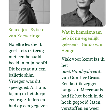
Scheetjes - Sytske
Wat in hemelsnaam
van Koeveringe
heb ik nu eigenlijk
Na elke les die ik
gelezen? - Guido van
geef fiets ik terug
Hengel
met een bepaald
Vlak voor kerst las ik
beeld in mijn hoofd.
het
Dit bestaat uit een
boek
Hundejahre
uit,
balletje slijm.
van Günther Grass.
Vroeger was dit
Een laat ik zeggen
speelgoed. Althans
lange zit. Meermaals
bij mij in het dorp:
had ik het boek in de
een rage. Iedereen
hoek gegooid, laten
had op een gegeven
verstoffen en weer