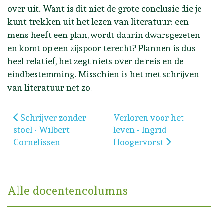
over uit. Want is dit niet de grote conclusie die je
kunt trekken uit het lezen van literatuur: een
mens heeft een plan, wordt daarin dwarsgezeten
en komt op een zijspoor terecht? Plannen is dus
heel relatief, het zegt niets over de reis en de
eindbestemming. Misschien is het met schríjven
van literatuur net zo.
Vorig artikel: Schrijver zonder stoel - Wilbert Corn
Volgende artikel: Verloren
Schrijver zonder
Verloren voor het
stoel - Wilbert
leven - Ingrid
Cornelissen
Hoogervorst
Alle docentencolumns