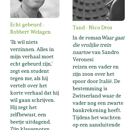
Echt gebeurd -
Tand - Nico Dros
Robbert Welagen
In de roman
Waar gaat
‘Ik wil niets
die vrolijke trein
verzinnen. Alles in
naartoe
van Sandro
mijn verhaal moet
Veronesi
echt gebeurd zijn,’
reizen een vader en
zegt een student
zijn zoon over het
tegen me, als hij
spoor door Italië. De
vertelt over het
bestemming is
korte verhaal dat hij
Zwitserland waar de
wil gaan schrijven.
vader nog een zwarte
Hij zegt het
bankrekening heeft.
zelfbewust, een
Tijdens het wachten
beetje uitdagend.
op een aansluitende
Zijn klasgenoten