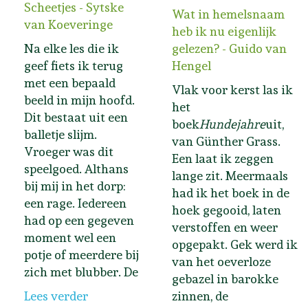
Scheetjes - Sytske
Wat in hemelsnaam
van Koeveringe
heb ik nu eigenlijk
Na elke les die ik
gelezen? - Guido van
geef fiets ik terug
Hengel
met een bepaald
Vlak voor kerst las ik
beeld in mijn hoofd.
het
Dit bestaat uit een
boek
Hundejahre
uit,
balletje slijm.
van Günther Grass.
Vroeger was dit
Een laat ik zeggen
speelgoed. Althans
lange zit. Meermaals
bij mij in het dorp:
had ik het boek in de
een rage. Iedereen
hoek gegooid, laten
had op een gegeven
verstoffen en weer
moment wel een
opgepakt. Gek werd ik
potje of meerdere bij
van het oeverloze
zich met blubber. De
gebazel in barokke
Lees verder
zinnen, de