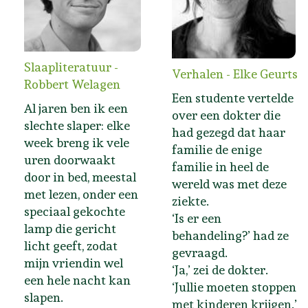
Slaapliteratuur -
Verhalen - Elke Geurts
Robbert Welagen
Een studente vertelde
Al jaren ben ik een
over een dokter die
slechte slaper: elke
had gezegd dat haar
week breng ik vele
familie de enige
uren doorwaakt
familie in heel de
door in bed, meestal
wereld was met deze
met lezen, onder een
ziekte.
speciaal gekochte
‘Is er een
lamp die gericht
behandeling?’ had ze
licht geeft, zodat
gevraagd.
mijn vriendin wel
‘Ja,’ zei de dokter.
een hele nacht kan
‘Jullie moeten stoppen
slapen.
met kinderen krijgen.’