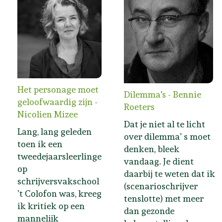
Het personage moet
Dilemma's - Bennie
geloofwaardig zijn -
Roeters
Nicolien Mizee
Dat je niet al te licht
Lang, lang geleden
over dilemma’ s moet
toen ik een
denken, bleek
tweedejaarsleerlinge
vandaag. Je dient
op
daarbij te weten dat ik
schrijversvakschool
(scenarioschrijver
’t Colofon was, kreeg
tenslotte) met meer
ik kritiek op een
dan gezonde
mannelijk