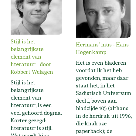
Stijl is het
Hermans’ mus - Hans
belangrijkste
Hogenkamp
element van
Het is even bladeren
literatuur - door
voordat ik het heb
Robbert Welagen
gevonden, maar daar
Stijl is het
staat het, in het
belangrijkste
Sadistisch Universum
element van
deel I, boven aan
literatuur, is een
bladzijde 105 (althans
veel gehoord dogma.
in de herdruk uit 1996,
Korter gezegd:
die knalroze
literatuur is stijl.
paperback); de
Wat wordt hier