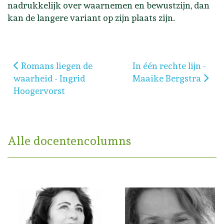
nadrukkelijk over waarnemen en bewustzijn, dan
kan de langere variant op zijn plaats zijn.
Vorig artikel: Romans liegen de waarheid - Ingrid 
Volgende artikel: In é
Romans liegen de
In één rechte lijn -
waarheid - Ingrid
Maaike Bergstra
Hoogervorst
Alle docentencolumns