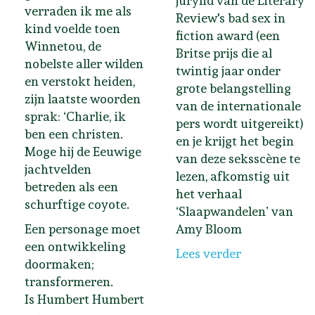
jurylid van de Literary
verraden ik me als
Review's bad sex in
kind voelde toen
fiction award (een
Winnetou, de
Britse prijs die al
nobelste aller wilden
twintig jaar onder
en verstokt heiden,
grote belangstelling
zijn laatste woorden
van de internationale
sprak: ‘Charlie, ik
pers wordt uitgereikt)
ben een christen.
en je krijgt het begin
Moge hij de Eeuwige
van deze seksscène te
jachtvelden
lezen, afkomstig uit
betreden als een
het verhaal
schurftige coyote.
‘Slaapwandelen’ van
Een personage moet
Amy Bloom
een ontwikkeling
Lees verder
doormaken;
transformeren.
Is Humbert Humbert