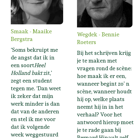
Smaak - Maaike
Wegdek - Bennie
Bergstra
Roeters
‘Soms bekruipt me
Bij het schrijven krijg
de angst dat ik in
je te maken met
een soort
Heel
vragen rond de scène:
Holland bakt
zit,’
hoe maak ik er een,
zegt een student
wanneer begint zo’ n
tegen me. ‘Dan weet
scène, wanneer houdt
ik zeker dat mijn
hij op, welke plaats
werk minder is dan
neemt hij in in het
dat van de anderen
verhaal? Voor het
en stel ik me voor
antwoord hierop moet
dat ik volgende
je te rade gaan bij
week weggestuurd
Bernard Hinault zelf