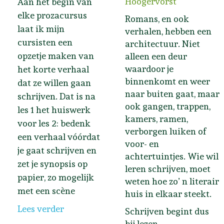
Hoogervorst
Aan het begin van
elke prozacursus
Romans, en ook
laat ik mijn
verhalen, hebben een
cursisten een
architectuur. Niet
opzetje maken van
alleen een deur
waardoor je
het korte verhaal
binnenkomt en weer
dat ze willen gaan
naar buiten gaat, maar
schrijven. Dat is na
ook gangen, trappen,
les 1 het huiswerk
kamers, ramen,
voor les 2: bedenk
verborgen luiken of
een verhaal vóórdat
voor- en
je gaat schrijven en
achtertuintjes. Wie wil
zet je synopsis op
leren schrijven, moet
papier, zo mogelijk
weten hoe zo’ n literair
met een scène
huis in elkaar steekt.
Lees verder
Schrijven begint dus
bij lezen.