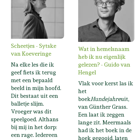
Scheetjes - Sytske
Wat in hemelsnaam
van Koeveringe
heb ik nu eigenlijk
Na elke les die ik
gelezen? - Guido van
geef fiets ik terug
Hengel
met een bepaald
Vlak voor kerst las ik
beeld in mijn hoofd.
het
Dit bestaat uit een
boek
Hundejahre
uit,
balletje slijm.
van Günther Grass.
Vroeger was dit
Een laat ik zeggen
speelgoed. Althans
lange zit. Meermaals
bij mij in het dorp:
had ik het boek in de
een rage. Iedereen
hoek gegooid, laten