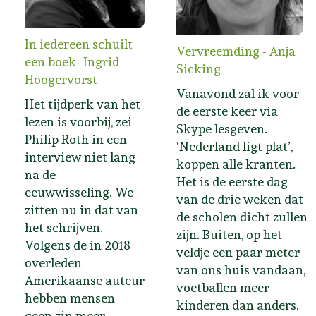
In iedereen schuilt
Vervreemding - Anja
een boek- Ingrid
Sicking
Hoogervorst
Vanavond zal ik voor
Het tijdperk van het
de eerste keer via
lezen is voorbij, zei
Skype lesgeven.
Philip Roth in een
‘Nederland ligt plat’,
interview niet lang
koppen alle kranten.
na de
Het is de eerste dag
eeuwwisseling. We
van de drie weken dat
zitten nu in dat van
de scholen dicht zullen
het schrijven.
zijn. Buiten, op het
Volgens de in 2018
veldje een paar meter
overleden
van ons huis vandaan,
Amerikaanse auteur
voetballen meer
hebben mensen
kinderen dan anders.
geen zin meer