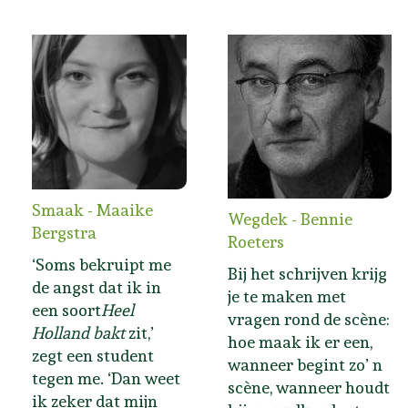
Smaak - Maaike
Wegdek - Bennie
Bergstra
Roeters
‘Soms bekruipt me
Bij het schrijven krijg
de angst dat ik in
je te maken met
een soort
Heel
vragen rond de scène:
Holland bakt
zit,’
hoe maak ik er een,
zegt een student
wanneer begint zo’ n
tegen me. ‘Dan weet
scène, wanneer houdt
ik zeker dat mijn