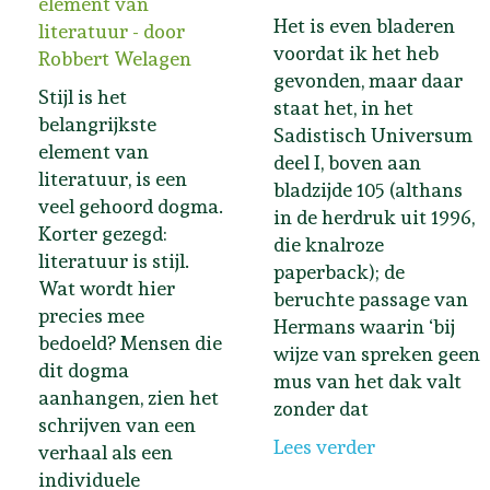
element van
Het is even bladeren
literatuur - door
voordat ik het heb
Robbert Welagen
gevonden, maar daar
Stijl is het
staat het, in het
belangrijkste
Sadistisch Universum
element van
deel I, boven aan
literatuur, is een
bladzijde 105 (althans
veel gehoord dogma.
in de herdruk uit 1996,
Korter gezegd:
die knalroze
literatuur is stijl.
paperback); de
Wat wordt hier
beruchte passage van
precies mee
Hermans waarin ‘bij
bedoeld? Mensen die
wijze van spreken geen
dit dogma
mus van het dak valt
aanhangen, zien het
zonder dat
schrijven van een
Lees verder
verhaal als een
individuele