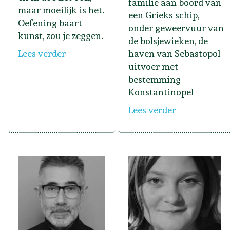
familie aan boord van
maar moeilijk is het.
een Grieks schip,
Oefening baart
onder geweervuur van
kunst, zou je zeggen.
de bolsjewieken, de
Lees verder
haven van Sebastopol
uitvoer met
bestemming
Konstantinopel
Lees verder