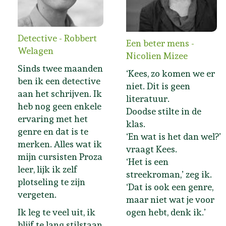
Detective - Robbert
Een beter mens -
Welagen
Nicolien Mizee
Sinds twee maanden
‘Kees, zo komen we er
ben ik een detective
niet. Dit is geen
aan het schrijven. Ik
literatuur.
heb nog geen enkele
Doodse stilte in de
ervaring met het
klas.
genre en dat is te
‘En wat is het dan wel?’
merken. Alles wat ik
vraagt Kees.
mijn cursisten Proza
‘Het is een
leer, lijk ik zelf
streekroman,’ zeg ik.
plotseling te zijn
‘Dat is ook een genre,
vergeten.
maar niet wat je voor
Ik leg te veel uit, ik
ogen hebt, denk ik.’
blijf te lang stilstaan