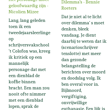
Dilemma's - Bennie
geloofwaardig zijn -
Roeters
Nicolien Mizee
Dat je niet al te licht
Lang, lang geleden
over dilemma’ s moet
toen ik een
denken, bleek
tweedejaarsleerlinge
vandaag. Je dient
op
daarbij te weten dat ik
schrijversvakschool
(scenarioschrijver
’t Colofon was, kreeg
tenslotte) met meer
ik kritiek op een
dan gezonde
mannelijk
belangstelling de
personage dat met
berichten over moord
een dienblad de
en doodslag volg. Ik
koffie binnen
ben overal voor in.
bracht. Een man zou
Bijlmoord,
nooit ofte nimmer
vergiftiging,
met een dienblad
onvrijwillige
lopen, sprak de
euthanasie. Een lijk is