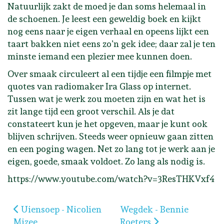
Natuurlijk zakt de moed je dan soms helemaal in
de schoenen. Je leest een geweldig boek en kijkt
nog eens naar je eigen verhaal en opeens lijkt een
taart bakken niet eens zo’n gek idee; daar zal je ten
minste iemand een plezier mee kunnen doen.
Over smaak circuleert al een tijdje een filmpje met
quotes van radiomaker Ira Glass op internet.
Tussen wat je werk zou moeten zijn en wat het is
zit lange tijd een groot verschil. Als je dat
constateert kun je het opgeven, maar je kunt ook
blijven schrijven. Steeds weer opnieuw gaan zitten
en een poging wagen. Net zo lang tot je werk aan je
eigen, goede, smaak voldoet. Zo lang als nodig is.
https://www.youtube.com/watch?v=3ResTHKVxf4
Vorig artikel: Uiensoep - Nicolien Mizee
Volgende artikel: Wegdek
Uiensoep - Nicolien
Wegdek - Bennie
Mizee
Roeters