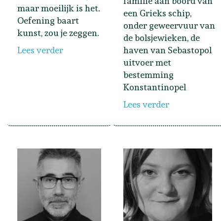
familie aan boord van
maar moeilijk is het.
een Grieks schip,
Oefening baart
onder geweervuur van
kunst, zou je zeggen.
de bolsjewieken, de
Lees verder
haven van Sebastopol
uitvoer met
bestemming
Konstantinopel
Lees verder