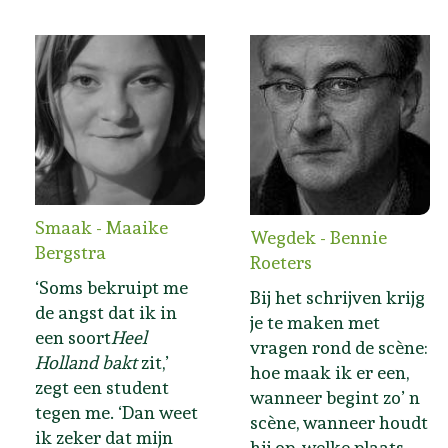
Smaak - Maaike
Wegdek - Bennie
Bergstra
Roeters
‘Soms bekruipt me
Bij het schrijven krijg
de angst dat ik in
je te maken met
een soort
Heel
vragen rond de scène:
Holland bakt
zit,’
hoe maak ik er een,
zegt een student
wanneer begint zo’ n
tegen me. ‘Dan weet
scène, wanneer houdt
ik zeker dat mijn
hij op, welke plaats