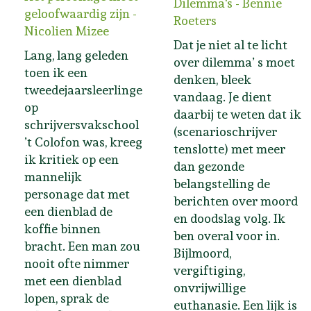
Dilemma's - Bennie
geloofwaardig zijn -
Roeters
Nicolien Mizee
Dat je niet al te licht
Lang, lang geleden
over dilemma’ s moet
toen ik een
denken, bleek
tweedejaarsleerlinge
vandaag. Je dient
op
daarbij te weten dat ik
schrijversvakschool
(scenarioschrijver
’t Colofon was, kreeg
tenslotte) met meer
ik kritiek op een
dan gezonde
mannelijk
belangstelling de
personage dat met
berichten over moord
een dienblad de
en doodslag volg. Ik
koffie binnen
ben overal voor in.
bracht. Een man zou
Bijlmoord,
nooit ofte nimmer
vergiftiging,
met een dienblad
onvrijwillige
lopen, sprak de
euthanasie. Een lijk is