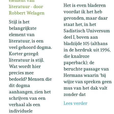
element van
Het is even bladeren
literatuur - door
voordat ik het heb
Robbert Welagen
gevonden, maar daar
Stijl is het
staat het, in het
belangrijkste
Sadistisch Universum
element van
deel I, boven aan
literatuur, is een
bladzijde 105 (althans
veel gehoord dogma.
in de herdruk uit 1996,
Korter gezegd:
die knalroze
literatuur is stijl.
paperback); de
Wat wordt hier
beruchte passage van
precies mee
Hermans waarin ‘bij
bedoeld? Mensen die
wijze van spreken geen
dit dogma
mus van het dak valt
aanhangen, zien het
zonder dat
schrijven van een
Lees verder
verhaal als een
individuele