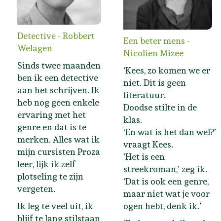
Detective - Robbert
Een beter mens -
Welagen
Nicolien Mizee
Sinds twee maanden
‘Kees, zo komen we er
ben ik een detective
niet. Dit is geen
aan het schrijven. Ik
literatuur.
heb nog geen enkele
Doodse stilte in de
ervaring met het
klas.
genre en dat is te
‘En wat is het dan wel?’
merken. Alles wat ik
vraagt Kees.
mijn cursisten Proza
‘Het is een
leer, lijk ik zelf
streekroman,’ zeg ik.
plotseling te zijn
‘Dat is ook een genre,
vergeten.
maar niet wat je voor
Ik leg te veel uit, ik
ogen hebt, denk ik.’
blijf te lang stilstaan