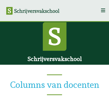
Schrijversvakschool
Columns van docenten