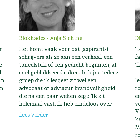
Blokkades - Anja Sicking
D
n
Het komt vaak voor dat (aspirant-)
‘
schrijvers als ze aan een verhaal, een
f
e
toneelstuk of een gedicht beginnen, al
‘
d
snel geblokkeerd raken. In bijna iedere
in
groep die ik lesgeef zit wel een
I
en
advocaat of adviseur brandveiligheid
r
die na een paar weken zegt: ‘Ik zit
e
helemaal vast. Ik heb eindeloos over
v
V
Lees verder
k
M
r