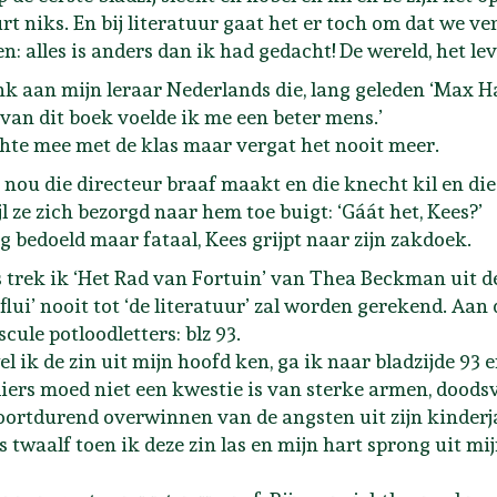
rt niks. En bij literatuur gaat het er toch om dat we v
n: alles is anders dan ik had gedacht! De wereld, het lev
nk aan mijn leraar Nederlands die, lang geleden ‘Max H
 van dit boek voelde ik me een beter mens.’
chte mee met de klas maar vergat het nooit meer.
je nou die directeur braaf maakt en die knecht kil en die
jl ze zich bezorgd naar hem toe buigt: ‘Gáát het, Kees?’
g bedoeld maar fataal, Kees grijpt naar zijn zakdoek.
 trek ik ‘Het Rad van Fortuin’ van Thea Beckman uit de
jflui’ nooit tot ‘de literatuur’ zal worden gerekend. Aan
cule potloodletters: blz 93.
l ik de zin uit mijn hoofd ken, ga ik naar bladzijde 93 
iers moed niet een kwestie is van sterke armen, doodsv
oortdurend overwinnen van de angsten uit zijn kinderj
s twaalf toen ik deze zin las en mijn hart sprong uit mij