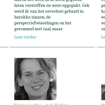
laten verstoffen en weer opgepakt. Gek
p
werd ik van het oeverloze gebazel in
h
barokke zinnen, de
e
perspectiefwisselingen en het
e
gerommel met taal, maar
o
Lees verder
L