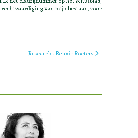
 ik het bladzijnummer op het schutblad,
de rechtvaardiging van mijn bestaan, voor
Volgende artikel: Research - Bennie Roeters
Research - Bennie Roeters