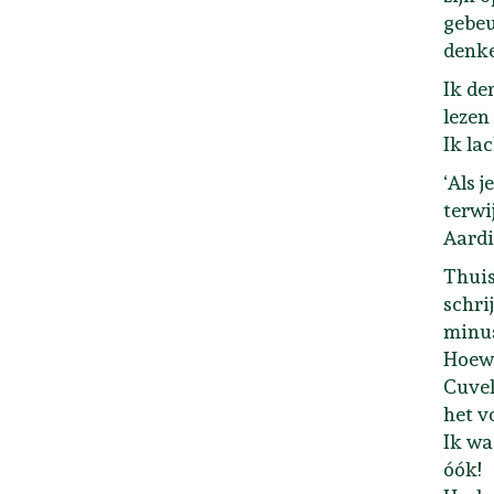
gebeu
denke
Ik de
lezen
Ik la
‘Als 
terwi
Aardi
Thuis
schri
minus
Hoewe
Cuvel
het v
Ik wa
óók!