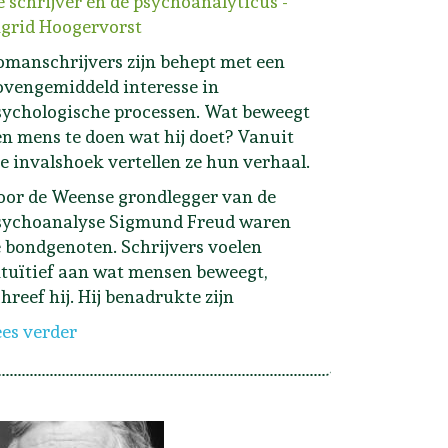
e schrijver en de psychoanalyticus -
ngrid Hoogervorst
omanschrijvers zijn behept met een
ovengemiddeld interesse in
sychologische processen. Wat beweegt
en mens te doen wat hij doet? Vanuit
ie invalshoek vertellen ze hun verhaal.
oor de Weense grondlegger van de
sychoanalyse Sigmund Freud waren
e bondgenoten. Schrijvers voelen
ntuïtief aan wat mensen beweegt,
hreef hij. Hij benadrukte zijn
ees verder