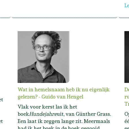
L
Wat in hemelsnaam heb ik nu eigenlijk
D
gelezen? - Guido van Hengel
r
et
T
Vlak voor kerst las ik het
boek
Hundejahre
uit, van Günther Grass.
O
et
Een laat ik zeggen lange zit. Meermaals
é
had ik het boek in de hoek gegooid,
e