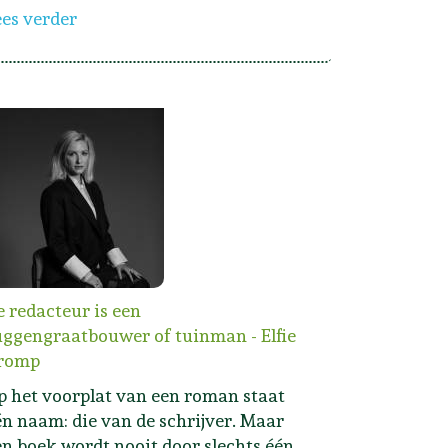
ees verder
e redacteur is een
uggengraatbouwer of tuinman - Elfie
romp
p het voorplat van een roman staat
én naam: die van de schrijver. Maar
en boek wordt nooit door slechts één