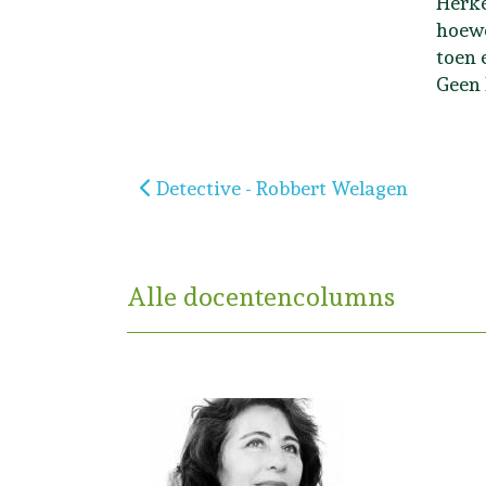
Herke
hoewe
toen e
Geen 
Vorig artikel: Detective - Robbert Wel
Detective - Robbert Welagen
Alle docentencolumns