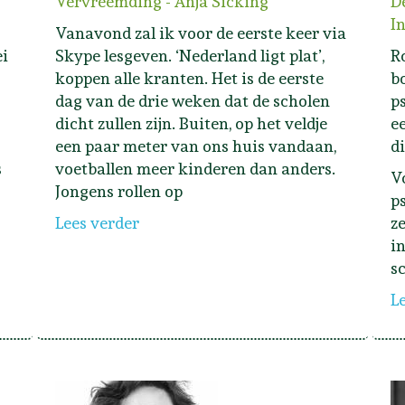
Vervreemding - Anja Sicking
D
I
Vanavond zal ik voor de eerste keer via
ei
Skype lesgeven. ‘Nederland ligt plat’,
R
koppen alle kranten. Het is de eerste
b
dag van de drie weken dat de scholen
p
dicht zullen zijn. Buiten, op het veldje
e
een paar meter van ons huis vandaan,
d
s
voetballen meer kinderen dan anders.
V
Jongens rollen op
p
Lees verder
z
i
sc
L