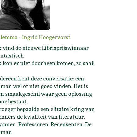
ilemma - Ingrid Hoogervorst
Ik vind de nieuwe Librisprijswinnaar
antastisch
Ik kon er niet doorheen komen, zo saai!
edereen kent deze conversatie: een
oman wel of niet goed vinden. Het is
en smaakgeschil waar geen oplossing
oor bestaat.
roeger bepaalde een elitaire kring van
enners de kwaliteit van literatuur.
annen. Professoren. Recensenten. De
oman