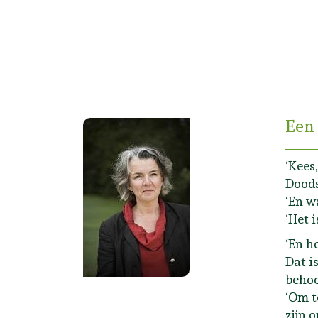
Een 
‘Kees
Doodse
‘En w
‘Het 
‘En h
Dat i
behoo
‘Om t
zijn o