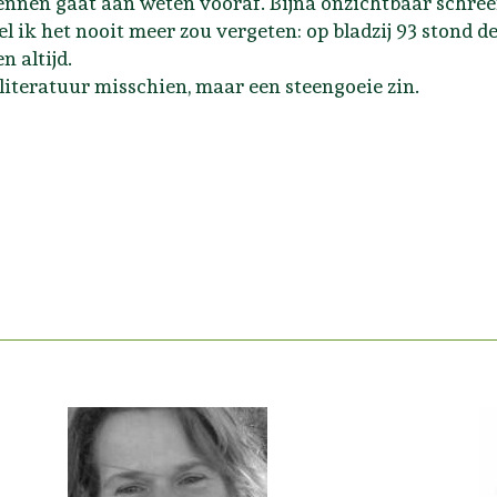
nnen gaat aan weten vooraf. Bijna onzichtbaar schreef
l ik het nooit meer zou vergeten: op bladzij 93 stond 
n altijd.
literatuur misschien, maar een steengoeie zin.
agen