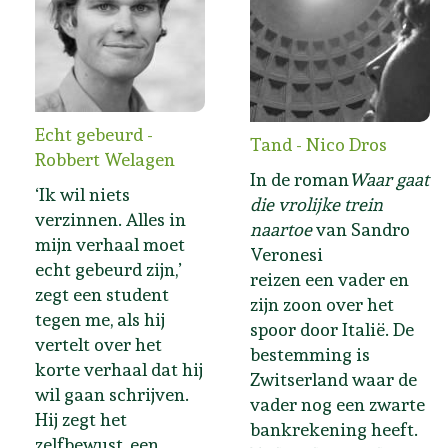
Echt gebeurd -
Tand - Nico Dros
Robbert Welagen
In de roman
Waar gaat
‘Ik wil niets
die vrolijke trein
verzinnen. Alles in
naartoe
van Sandro
mijn verhaal moet
Veronesi
echt gebeurd zijn,’
reizen een vader en
zegt een student
zijn zoon over het
tegen me, als hij
spoor door Italië. De
vertelt over het
bestemming is
korte verhaal dat hij
Zwitserland waar de
wil gaan schrijven.
vader nog een zwarte
Hij zegt het
bankrekening heeft.
zelfbewust, een