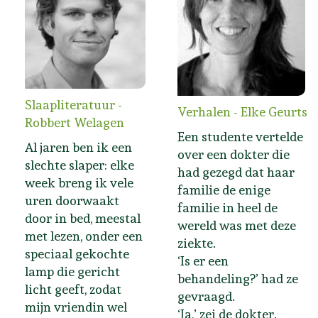
Slaapliteratuur -
Verhalen - Elke Geurts
Robbert Welagen
Een studente vertelde
Al jaren ben ik een
over een dokter die
slechte slaper: elke
had gezegd dat haar
week breng ik vele
familie de enige
uren doorwaakt
familie in heel de
door in bed, meestal
wereld was met deze
met lezen, onder een
ziekte.
speciaal gekochte
‘Is er een
lamp die gericht
behandeling?’ had ze
licht geeft, zodat
gevraagd.
mijn vriendin wel
‘Ja,’ zei de dokter.