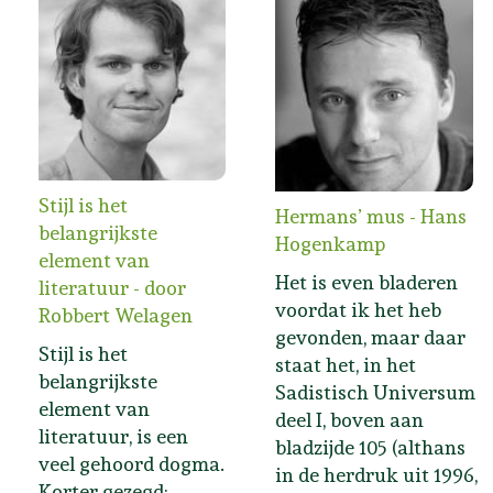
Stijl is het
Hermans’ mus - Hans
belangrijkste
Hogenkamp
element van
Het is even bladeren
literatuur - door
voordat ik het heb
Robbert Welagen
gevonden, maar daar
Stijl is het
staat het, in het
belangrijkste
Sadistisch Universum
element van
deel I, boven aan
literatuur, is een
bladzijde 105 (althans
veel gehoord dogma.
in de herdruk uit 1996,
Korter gezegd: