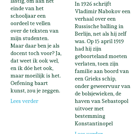
lastig, om aan het
In 1926 schrijft
einde van het
Vladimir Nabokov een
schooljaar een
verhaal over een
oordeel te vellen
Russische balling in
over de teksten van
Berlijn, net als hij zelf
mijn studenten.
was. Op 15 april 1919
Maar daar ben je als
had hij zijn
docent toch voor? Ja,
geboorteland moeten
dat weet ik ook wel,
verlaten, toen zijn
en ik dóe het ook,
familie aan boord van
maar moeilijk is het.
een Grieks schip,
Oefening baart
onder geweervuur van
kunst, zou je zeggen.
de bolsjewieken, de
Lees verder
haven van Sebastopol
uitvoer met
bestemming
Konstantinopel
Lees verder