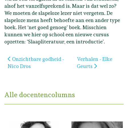
alsof het vanzelfsprekend is. Maar is dat wel zo?
We moeten de slapeloze lezer niet vergeten. De
slapeloze mens heeft behoefte aan een ander type
boek. Het ‘net goed genoeg’ boek. Misschien
kunnen we hier op school een nieuwe cursus
opzetten: ‘Slaapliteratuur, een introductie’.
Vorig artikel: Onzichtbare godheid - Nico Dros
Volgende artikel: Verh
Onzichtbare godheid -
Verhalen - Elke
Nico Dros
Geurts
Alle docentencolumns