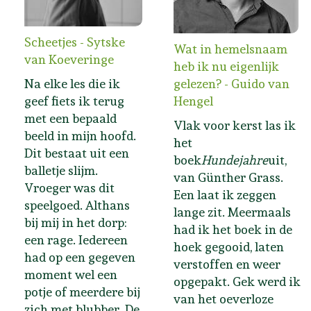
Scheetjes - Sytske
Wat in hemelsnaam
van Koeveringe
heb ik nu eigenlijk
Na elke les die ik
gelezen? - Guido van
geef fiets ik terug
Hengel
met een bepaald
Vlak voor kerst las ik
beeld in mijn hoofd.
het
Dit bestaat uit een
boek
Hundejahre
uit,
balletje slijm.
van Günther Grass.
Vroeger was dit
Een laat ik zeggen
speelgoed. Althans
lange zit. Meermaals
bij mij in het dorp:
had ik het boek in de
een rage. Iedereen
hoek gegooid, laten
had op een gegeven
verstoffen en weer
moment wel een
opgepakt. Gek werd ik
potje of meerdere bij
van het oeverloze
zich met blubber. De