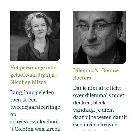
Het personage moet
Dilemma's - Bennie
geloofwaardig zijn -
Roeters
Nicolien Mizee
Dat je niet al te licht
Lang, lang geleden
over dilemma’ s moet
toen ik een
denken, bleek
tweedejaarsleerlinge
vandaag. Je dient
op
daarbij te weten dat ik
schrijversvakschool
(scenarioschrijver
’t Colofon was, kreeg