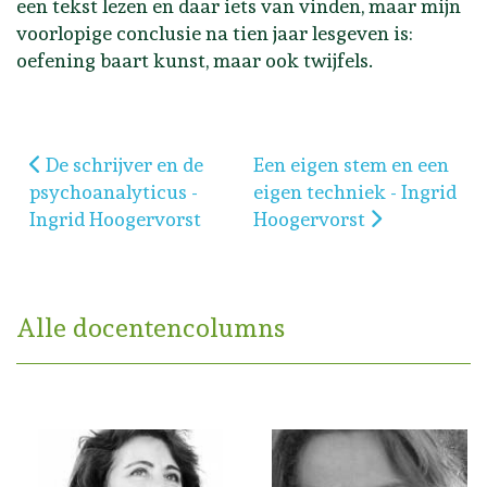
een tekst lezen en daar iets van vinden, maar mijn
voorlopige conclusie na tien jaar lesgeven is:
oefening baart kunst, maar ook twijfels.
Vorig artikel: De schrijver en de psychoanalyticus 
Volgende artikel: Een eige
De schrijver en de
Een eigen stem en een
psychoanalyticus -
eigen techniek - Ingrid
Ingrid Hoogervorst
Hoogervorst
Alle docentencolumns