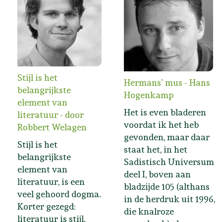
Stijl is het
Hermans’ mus - Hans
belangrijkste
Hogenkamp
element van
Het is even bladeren
literatuur - door
voordat ik het heb
Robbert Welagen
gevonden, maar daar
Stijl is het
staat het, in het
belangrijkste
Sadistisch Universum
element van
deel I, boven aan
literatuur, is een
bladzijde 105 (althans
veel gehoord dogma.
in de herdruk uit 1996,
Korter gezegd:
die knalroze
literatuur is stijl.