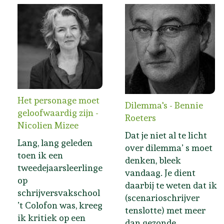
Het personage moet
Dilemma's - Bennie
geloofwaardig zijn -
Roeters
Nicolien Mizee
Dat je niet al te licht
Lang, lang geleden
over dilemma’ s moet
toen ik een
denken, bleek
tweedejaarsleerlinge
vandaag. Je dient
op
daarbij te weten dat ik
schrijversvakschool
(scenarioschrijver
’t Colofon was, kreeg
tenslotte) met meer
ik kritiek op een
dan gezonde