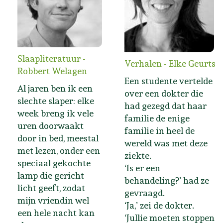
Slaapliteratuur -
Verhalen - Elke Geurts
Robbert Welagen
Een studente vertelde
Al jaren ben ik een
over een dokter die
slechte slaper: elke
had gezegd dat haar
week breng ik vele
familie de enige
uren doorwaakt
familie in heel de
door in bed, meestal
wereld was met deze
met lezen, onder een
ziekte.
speciaal gekochte
‘Is er een
lamp die gericht
behandeling?’ had ze
licht geeft, zodat
gevraagd.
mijn vriendin wel
‘Ja,’ zei de dokter.
een hele nacht kan
‘Jullie moeten stoppen