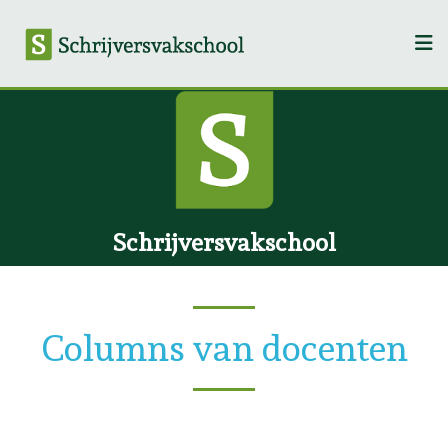
Schrijversvakschool
Columns van docenten