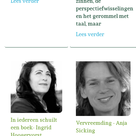
Lees verder
zinnen, de
perspectiefwisselingen
en het gerommel met
taal, maar
Lees verder
In iedereen schuilt
Vervreemding - Anja
een boek- Ingrid
Sicking
Hoogervorst