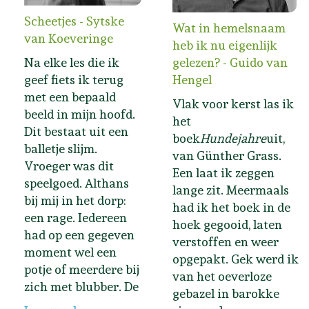
Scheetjes - Sytske
Wat in hemelsnaam
van Koeveringe
heb ik nu eigenlijk
Na elke les die ik
gelezen? - Guido van
geef fiets ik terug
Hengel
met een bepaald
Vlak voor kerst las ik
beeld in mijn hoofd.
het
Dit bestaat uit een
boek
Hundejahre
uit,
balletje slijm.
van Günther Grass.
Vroeger was dit
Een laat ik zeggen
speelgoed. Althans
lange zit. Meermaals
bij mij in het dorp:
had ik het boek in de
een rage. Iedereen
hoek gegooid, laten
had op een gegeven
verstoffen en weer
moment wel een
opgepakt. Gek werd ik
potje of meerdere bij
van het oeverloze
zich met blubber. De
gebazel in barokke